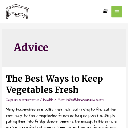
Advice
The Best Ways to Keep
Vegetables Fresh
Deja un comentario
/
Health
/ Por
info@lanavazuela.com
Many housewives are pulling their hair out trying to find out the
best way to keep vegetables fresh as long as possible. Simply
putting them into fridge doesn’t seem to be enough. In this article,
you’re gonna find out how to keep vegetables and fruits fresh